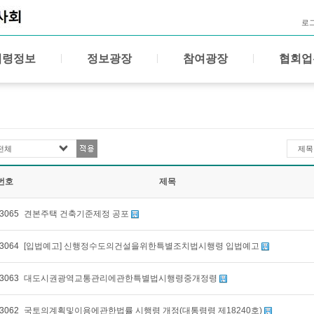
로
법령정보
정보광장
참여광장
협회업
전체
제목
번호
제목
3065
견본주택 건축기준제정 공포
3064
[입법예고] 신행정수도의건설을위한특별조치법시행령 입법예고
3063
대도시권광역교통관리에관한특별법시행령중개정령
3062
국토의계획및이용에관한법률 시행령 개정(대통령령 제18240호)