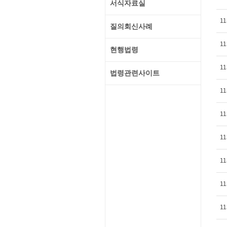
서식자료실
11
질의회신사례
11
현행법령
11
법령관련사이트
11
11
11
11
11
11