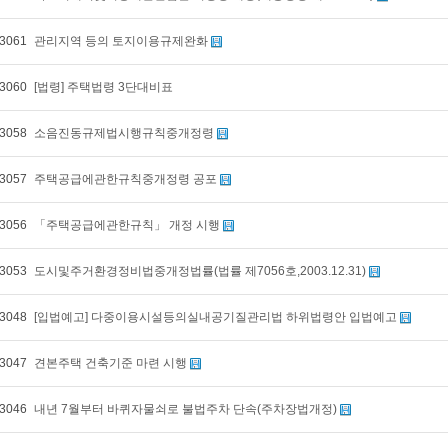
3061
관리지역 등의 토지이용규제완화
3060
[법령] 주택법령 3단대비표
3058
소음진동규제법시행규칙중개정령
3057
주택공급에관한규칙중개정령 공포
3056
「주택공급에관한규칙」 개정 시행
3053
도시및주거환경정비법중개정법률(법률 제7056호,2003.12.31)
3048
[입법예고] 다중이용시설등의실내공기질관리법 하위법령안 입법예고
3047
견본주택 건축기준 마련 시행
3046
내년 7월부터 바퀴자물쇠로 불법주차 단속(주차장법개정)