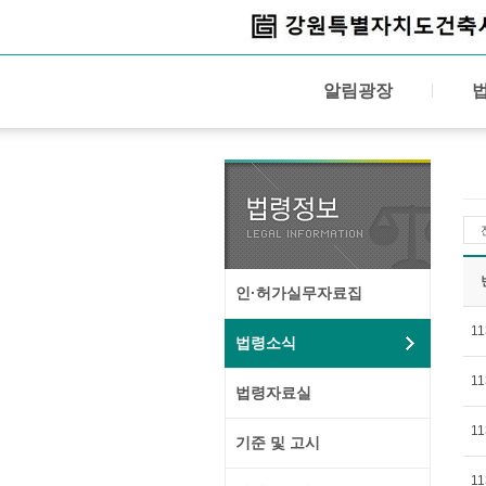
알림광장
인·허가실무자료집
11
법령소식
11
법령자료실
11
기준 및 고시
11