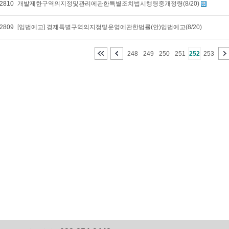
2810
개발제한구역의지정및관리에관한특별조치법시행령중개정령(8/20)
2809
[입법예고] 경제특별구역의지정및운영에관한법률(안)입법예고(8/20)
248
249
250
251
252
253