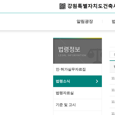
알림광장
인·허가실무자료집
11
법령소식
11
법령자료실
11
기준 및 고시
11