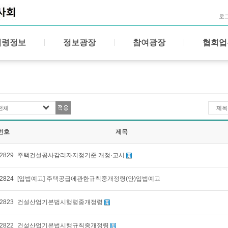
로
법령정보
정보광장
참여광장
협회업
전체
제목
번호
제목
2829
주택건설공사감리자지정기준 개정·고시
2824
[입법예고] 주택공급에관한규칙중개정령(안)입법예고
2823
건설산업기본법시행령중개정령
2822
건설산업기본법시행규칙중개정령