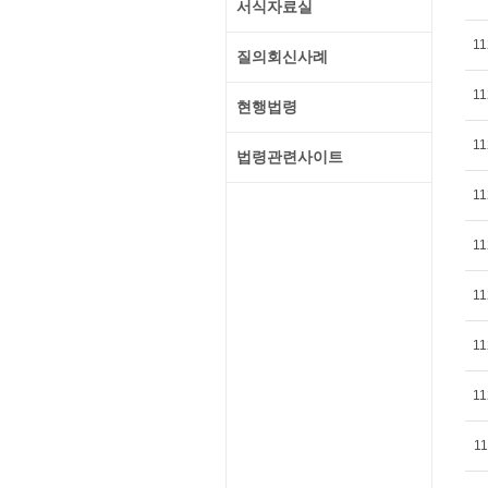
서식자료실
11
질의회신사례
11
현행법령
11
법령관련사이트
11
11
11
11
11
11