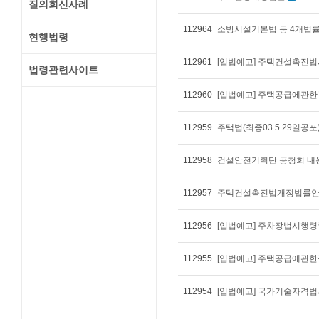
질의회신사례
112964
소방시설기본법 등 4개법률
현행법령
112961
[입법예고] 주택건설촉진
법령관련사이트
112960
[입법예고] 주택공급에관
112959
주택법(최종03.5.29일공포
112958
건설안전기획단 공청회 내
112957
주택건설촉진법개정법률안(
112956
112955
[입법예고] 주택공급에관
112954
[입법예고] 국가기술자격