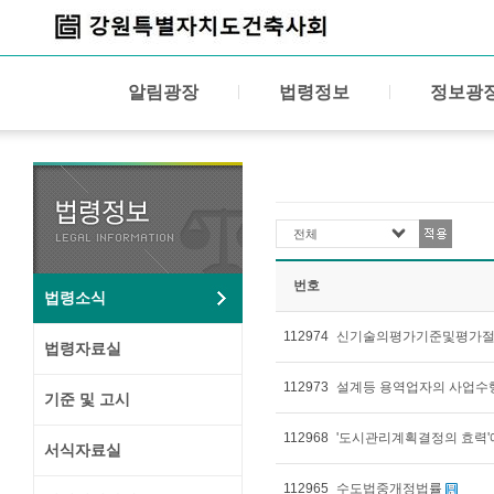
알림광장
법령정보
정보광
전체
번호
법령소식
112974
신기술의평가기준및평가
법령자료실
112973
설계등 용역업자의 사업수
기준 및 고시
112968
'도시관리계획결정의 효력'
서식자료실
112965
수도법중개정법률